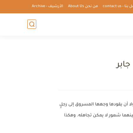
ا - contact us
من نحن About Us
الأرشيف - Archive
ابر
ا أن يقودها وجهها المسروق إلى رجلٍ
ينهما شعور لا يمكن تجاهله. وهكذا