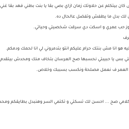
ان بيتكلم عن حلاوتك زمان ازاي بصي بقا يا بنت بطني فهد بقا غني
 لك بدل ما يطفش وتفضل عالحال ده.
وز حب عمري و اسكت دي سرقت شخصيتي وحياتي.
رف
يه هو انا مش بنتك حرام عليكم انتو بتدمروني لي انا لحمك ودمكم.
نتي بس يا حبيبتي نحسبها صح العرسان بتخاف منك ومحدش بيتقدم ل
ل العمر ف نعمل مصلحة ونكسب بسببك وخلاص.
لامي صح ... احسن لك تسكتي و تكتمي السر وهنبدل بطايقكم ومح