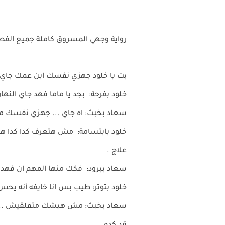
رواية وجهي المسروق كاملة جميع الف
بت يا خلود جهزي نفسك ابن عمك جاي م
خلود بفرحة: بجد يا ماما فهد جاي النهار
سعاد بخبث: اه جاي ... جهزي نفسك
خلود بابتسامة: مش هتعرف كدا كدا هيا
علاج .
سعاد ببرود: فكك منها المهم ان فهد
خلود بتوتر: طيب بس انا خايفه أنه يحس
سعاد بخبث: مش هيشك متقلقيش .. ركزي 