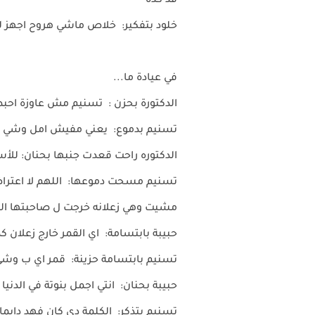
قد كده
خلود بتفكير: خلاص ماشي هروح اجهز لح
في عيادة ما...
الدكتورة بحزن : تسنيم مش عاوزة احب
تسنيم بدموع: يعني مفيش امل وشي يرج
الدكتوره راحت قعدت جنبها بحنان: للأسف
تسنيم مسحت دموعها: اللهم لا اعترا
مشيت وهي زعلانه خرجت ل صاحبتها الل
حبيبة بابتسامة: اي القمر خارج زعلان 
تسنيم بابتسامة حزينة: قمر اي ب وشي
حبيبة بحنان: انتي اجمل بنوتة في الدن
تسنيم بتذكر: الكلمة دي كان فهد دايما 