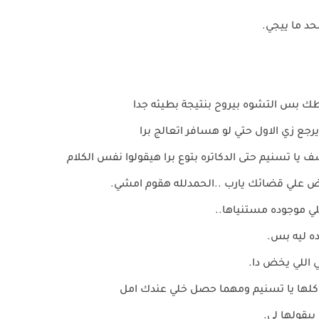
د ما ييجي.
طك بس التشوه بيروح بنتيجة بطيئه جدا
ع زي الاول حتي لو هسافر اتعالج برا
 يا تسنيم حتى الدكاتره بتوع برا هيقولوا نفس الكلام
ض علي قضائك يارب ..الحمدلله هقوم امشي.
ي موجوده مستنياها..
كده ليه بس.
 اللي يخض دا.
يا كلها يا تسنيم ومهما حصل خلي عندك امل
بيقولها لي.