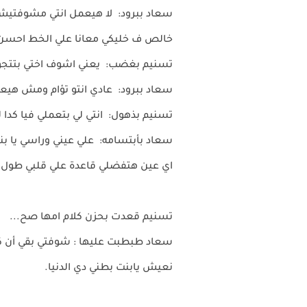
سعاد ببرود: لا هيعمل انتي مشوفتيش ك
خالص ف خليكي معانا علي الخط احسن
تسنيم بغضب: يعني اشوف اختي بتتج
سعاد ببرود: عادي انتو تؤام ومش هيع
تسنيم بذهول: انتي لي بتعملي فيا كدا ل
سعاد بأبتسامه: علي عيني وراسي يا ب
اي عين هتفضلي قاعدة علي قلبي طو
تسنيم قعدت بحزن كلام امها صح...
سعاد طبطبت عليها : شوفتي بقي أن ك
نعيش يابنت بطني دي الدنيا.