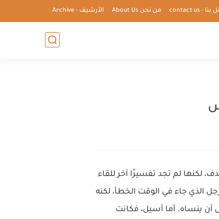
ا - contact us
من نحن About Us
الأرشيف - Archive
لكنها لم تجد تفسيرًا آخر للقاء
جل الذي جاء في الوقت الخطأ، لكنه
 أن ينساه. أما أسيل، فكانت