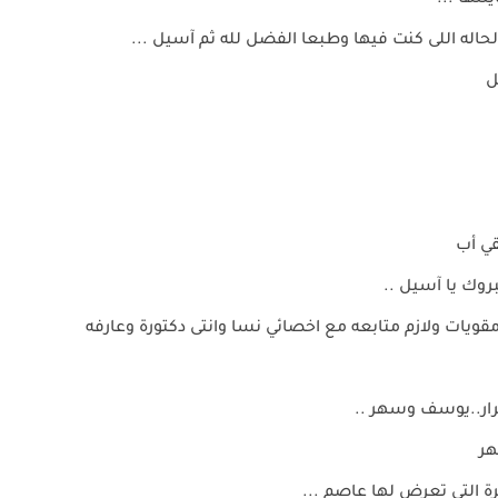
تها ...
اله اللى كنت فيها وطبعا الفضل لله ثم آسيل ...
ل
قي أب
روك يا آسيل ..
ويات ولازم متابعه مع اخصائي نسا وانتى دكتورة وعارفه
رار..يوسف وسهر ..
هر
التي تعرض لها عاصم ...