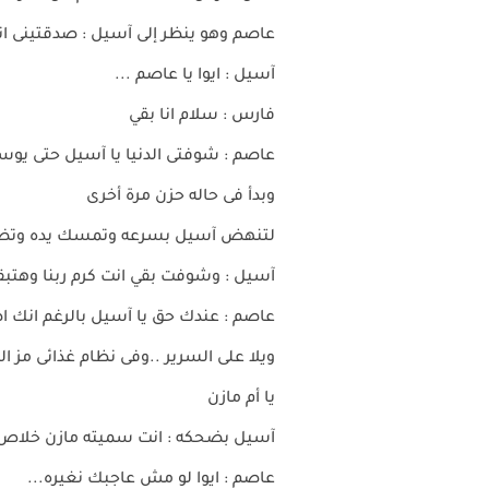
عاصم وهو ينظر إلى آسيل : صدقتينى ا
آسيل : ايوا يا عاصم ...
فارس : سلام انا بقي
عاصم : شوفتى الدنيا يا آسيل حتى يو
وبدأ فى حاله حزن مرة أخرى
لتنهض آسيل بسرعه وتمسك يده وتضع
آسيل : وشوفت بقي انت كرم ربنا وهتبق
عاصم : عندك حق يا آسيل بالرغم انك ا
ويلا على السرير ..وفى نظام غذائى مز ا
يا أم مازن
آسيل بضحكه : انت سميته مازن خلاص
عاصم : ايوا لو مش عاجبك نغيره...