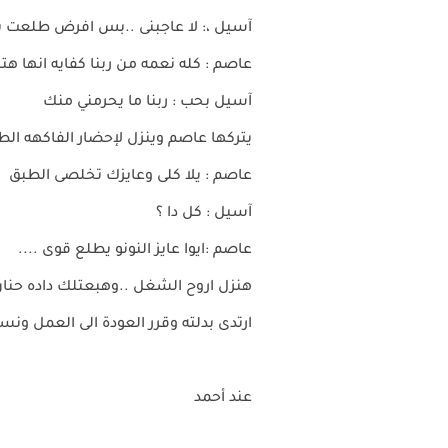
آسيل ،: لا عاجبنى ..بس افرض طلعت 
عاصم : كله نعمه من ربنا كفايه انها ه
آسيل بحب : ربنا ما يحرمني منك
يتركها عاصم وينزل لإحضار الفاكهه الط
عاصم : يلا كلى وعايزك تخلصى الطبق
آسيل : كل دا ؟
عاصم :ايوا عايز النونو يطلع قوى ....
هنزل اروح الشغل ..وهبعتلك داده حنان 
ارتدى بدلته وقرر العودة الى العمل ونسي
عند أحمد