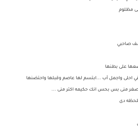
نى مظلوم
سف صاحبي
ها على بطنها
ي احلى واجمل أب ...ابتسم لها عاصم وقبلها واحتضنها
صغر منى بس بحس انك حكيمه اكتر منى ...
للحظه دى