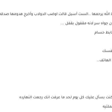
ة الله يرحمها ..الست آسيل قالت اوضب الدولاب وأخرج هدومها صدق
 جواه سر لانه مقفول بقفل ...
ضابط حسام
 نفسك
الهاتف..
كنت بسأل عليك كل يوم لحد ما عرفت انك رجعت النهارده
ملتيه