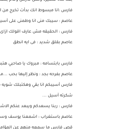
بعد مدة قصيرة وصل فارس وقام بمعاين
فارس :انا مبسوط انك بدأت تخرج من الح
عاصم : سيبك منى انا وطمنى على آسي
فارس : الحقيقه مش عارف اقولك ازاى
عاصم بقلق شديد : فى ايه انطق
فارس بابتسامه : مبروك يا صاحبي هتب
عاصم بفرحه بجد : ونظر إليها بحب ...مب
فارس أسيبكم انا بقي وهكتبلك شويه مق
شكرته آسيل ...
فارس : ربنا يسعدكم ويبعد عنكم الاش
عاصم باستغراب : اشمعنا يوسف وس
قص فارس ما سمعه منهم عن المؤامرة 