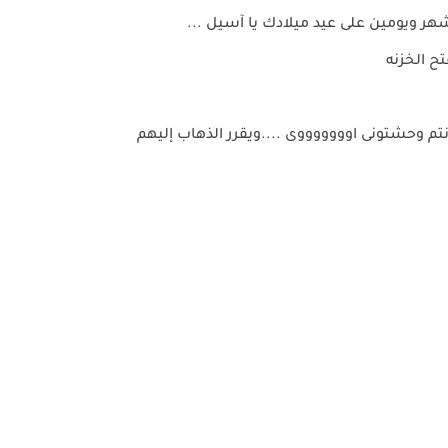
هر ويومين على عيد ميلادك يا آسيل ...
ح الخزنه
وحشتونى اوووووووى ....ويقرر الذهاب إليهم